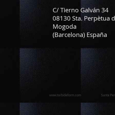
C/ Tierno Galván 34
08130 Sta. Perpètua 
Mogoda
(Barcelona) España
www.torbideform.com
Santa Perpétua 