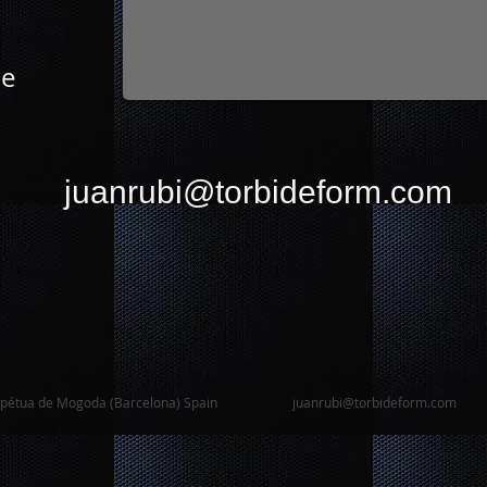
de
juanrubi
@torbideform.com
de Mogoda (Barcelona) Spain juanrubi
@torbideform.com
tl