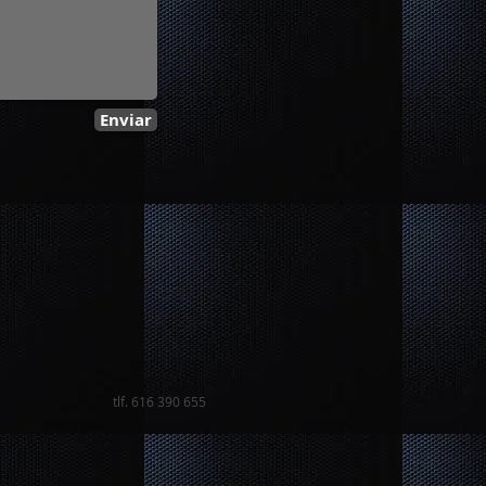
Enviar
f. 616 390 655