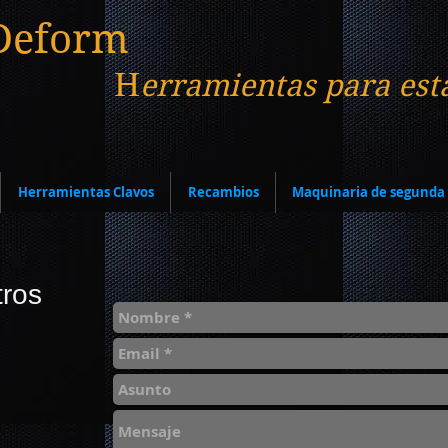
Deform
H
erramientas para est
Herramientas Clavos
Recambios
Maquinaria de segund
tros