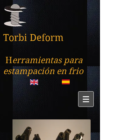
Torbi Deform
H
erramientas para
estampación en frio